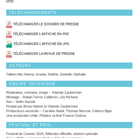
VOD
TÉLÉCHARGEMENTS
TÉLÉCHARGER LE DOSSIER DE PRESSE
TÉLÉCHARGER L'AFFICHE EN PDF
TÉLÉCHARGER L'AFFICHE EN JPG
TÉLÉCHARGER LA REVUE DE PRESSE
ACTEURS
Talleen Abu Hanna, Israela, Nadine, Danielle, Nathalie
EQUIPE TECHNIQUE
Réalisation, scénario, image – Yolande Zauberman
Montage – Rafael Torres Calderón, Léo Richard
Son – Selim Nassib
Produit par Bruno Nahon et Yolande Zauberman
Producteurs associés – Caroline Nataf, Thomas Morvan, Fabrice Bigio
Une production Unité, Phobics et Arte France Cinéma
FESTIVAL ET PRIX
Festival de Cannes 2024, Sélection officielle, séance spéciale