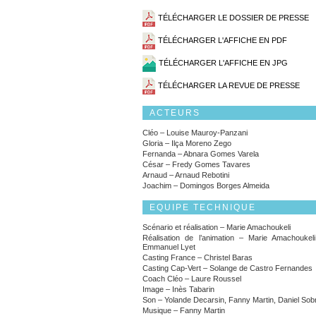
TÉLÉCHARGER LE DOSSIER DE PRESSE
TÉLÉCHARGER L'AFFICHE EN PDF
TÉLÉCHARGER L'AFFICHE EN JPG
TÉLÉCHARGER LA REVUE DE PRESSE
ACTEURS
Cléo – Louise Mauroy-Panzani
Gloria – Ilça Moreno Zego
Fernanda – Abnara Gomes Varela
César – Fredy Gomes Tavares
Arnaud – Arnaud Rebotini
Joachim – Domingos Borges Almeida
EQUIPE TECHNIQUE
Scénario et réalisation – Marie Amachoukeli
Réalisation de l’animation – Marie Amachoukel
Emmanuel Lyet
Casting France – Christel Baras
Casting Cap-Vert – Solange de Castro Fernandes
Coach Cléo – Laure Roussel
Image – Inès Tabarin
Son – Yolande Decarsin, Fanny Martin, Daniel Sob
Musique – Fanny Martin