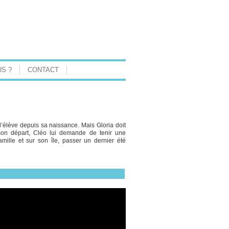
S ?
CONTACT
 l’élève depuis sa naissance. Mais Gloria doit
son départ, Cléo lui demande de tenir une
famille et sur son île, passer un dernier été