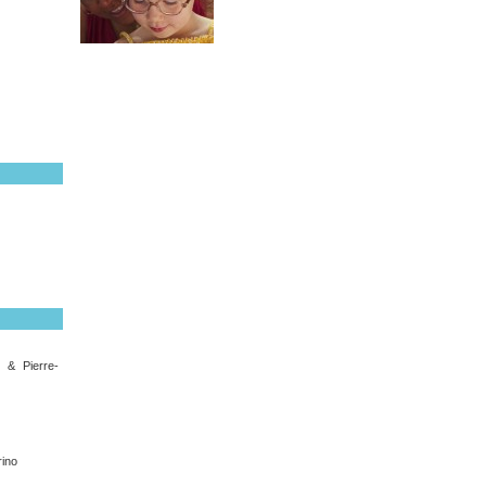
i & Pierre-
rino