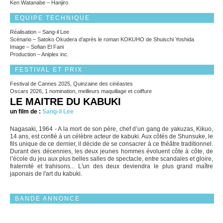
Ken Watanabe – Hanjiro
EQUIPE TECHNIQUE
Réalisation – Sang-il Lee
Scénario – Satoko Okudera d’après le roman KOKUHO de Shuischi Yoshida
Image – Sofian El Fani
Production – Aniplex inc.
FESTIVAL ET PRIX
Festival de Cannes 2025, Quinzaine des cinéastes
Oscars 2026, 1 nomination, meilleurs maquillage et coiffure
LE MAITRE DU KABUKI
un film de :
Sang-il Lee
Nagasaki, 1964 - A la mort de son père, chef d’un gang de yakuzas, Kikuo,
14 ans, est confié à un célèbre acteur de kabuki. Aux côtés de Shunsuke, le
fils unique de ce dernier, il décide de se consacrer à ce théâtre traditionnel.
Durant des décennies, les deux jeunes hommes évoluent côte à côte, de
l’école du jeu aux plus belles salles de spectacle, entre scandales et gloire,
fraternité et trahisons... L'un des deux deviendra le plus grand maître
japonais de l'art du kabuki.
BANDE ANNONCE