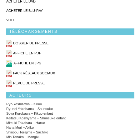
ACHETER LE DVD
ACHETER LE BLU-RAY
VOD
TÉLÉCHARGEMENTS
DOSSIER DE PRESSE
AFFICHE EN PDF
AFFICHE EN JPG
PACK RÉSEAUX SOCIAUX
REVUE DE PRESSE
ACTEURS
Ryō Yoshizawa – Kikuo
Ryusei Yokohama – Shunsuke
Soya Kurokawa – Kikuo enfant
Keitatsu Koshiyama – Shunsuke enfant
Mitsuki Takahata – Harue
Nana Mori – Akiko
Shinobu Terajima – Sachiko
Min Tanaka – Mangiku