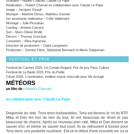
Scénario – Hubert Charuel, Claude Le Pape
Réalisation – Hubert Charuel en collaboration avec Claude Le Pape
Image – Jacques Girault
Musique – Maxime Denuc, Matthieu Gasnier
1er assistante réalisateur – Célie Valdenaire
Montage – Julie Picouleau
Casting – Antoine Carrard
Son – Marc-Olivier Brullé
Décors – Thomas Grézaud
Costumes – Elisa Ingrassia
Direction de production – Claire Langmann
Production – Domino Films, Stéphanie Bermann et Alexis Dulguerian
FESTIVAL ET PRIX
Festival de Cannes 2025, Un Certain Regard, Prix du jury Pass Culture
Festival de La Baule 2025, Prix du Public
César 2026, 1 nomination, meilleur espoir masculin pour Idir Azougli
MÉTÉORS
un film de :
Hubert Charuel
en collaboration avec Claude Le Pape
Diagonale du vide. Trois amis inséparables. Tony est devenu le roi du BTP,
Mika et Dan les rois de rien du tout. Ils ont beaucoup de rêves et pas
beaucoup de chance. Après un nouveau plan raté, Mika et Dan doivent se
sauver d'ici, et même se sauver tout court. Ils se retrouvent à bosser pour
Tony dans une poubelle nucléaire. Est-ce le début d'une nouvelle vie ou la