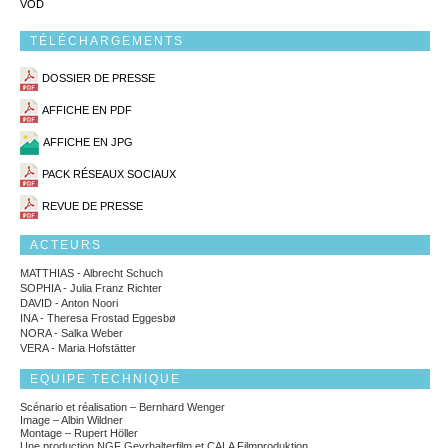
VOD
TÉLÉCHARGEMENTS
DOSSIER DE PRESSE
AFFICHE EN PDF
AFFICHE EN JPG
PACK RÉSEAUX SOCIAUX
REVUE DE PRESSE
ACTEURS
MATTHIAS - Albrecht Schuch
SOPHIA - Julia Franz Richter
DAVID - Anton Noori
INA - Theresa Frostad Eggesbø
NORA - Salka Weber
VERA - Maria Hofstätter
EQUIPE TECHNIQUE
Scénario et réalisation – Bernhard Wenger
Image – Albin Wildner
Montage – Rupert Höller
Une production NGF Geyrhalterfilm et CALA Filmproduktion