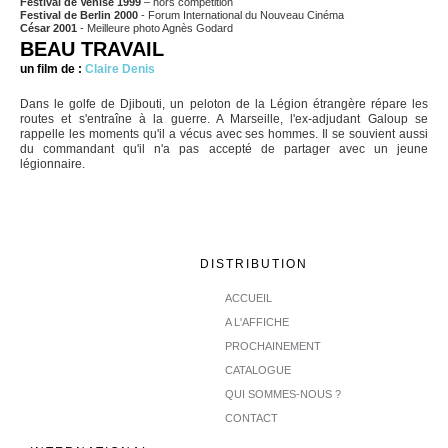
Festival de Venise 1999
– hors compétition
Festival de Berlin 2000
- Forum International du Nouveau Cinéma
César 2001
- Meilleure photo Agnès Godard
BEAU TRAVAIL
un film de :
Claire Denis
Dans le golfe de Djibouti, un peloton de la Légion étrangère répare les
routes et s'entraîne à la guerre. A Marseille, l'ex-adjudant Galoup se
rappelle les moments qu'il a vécus avec ses hommes. Il se souvient aussi
du commandant qu'il n'a pas accepté de partager avec un jeune
légionnaire.
DISTRIBUTION
ACCUEIL
A L'AFFICHE
PROCHAINEMENT
CATALOGUE
QUI SOMMES-NOUS ?
CONTACT