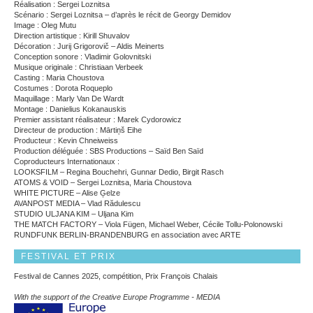
Réalisation : Sergei Loznitsa
Scénario : Sergei Loznitsa – d’après le récit de Georgy Demidov
Image : Oleg Mutu
Direction artistique : Kirill Shuvalov
Décoration : Jurij Grigorovič – Aldis Meinerts
Conception sonore : Vladimir Golovnitski
Musique originale : Christiaan Verbeek
Casting : Maria Choustova
Costumes : Dorota Roqueplo
Maquillage : Marly Van De Wardt
Montage : Danielius Kokanauskis
Premier assistant réalisateur : Marek Cydorowicz
Directeur de production : Mārtiņš Eihe
Producteur : Kevin Chneiweiss
Production déléguée : SBS Productions – Saïd Ben Saïd
Coproducteurs Internationaux :
LOOKSFILM – Regina Bouchehri, Gunnar Dedio, Birgit Rasch
ATOMS & VOID – Sergei Loznitsa, Maria Choustova
WHITE PICTURE – Alise Ģelze
AVANPOST MEDIA – Vlad Rădulescu
STUDIO ULJANA KIM – Uljana Kim
THE MATCH FACTORY – Viola Fügen, Michael Weber, Cécile Tollu-Polonowski
RUNDFUNK BERLIN-BRANDENBURG en association avec ARTE
FESTIVAL ET PRIX
Festival de Cannes 2025, compétition, Prix François Chalais
With the support of the Creative Europe Programme - MEDIA