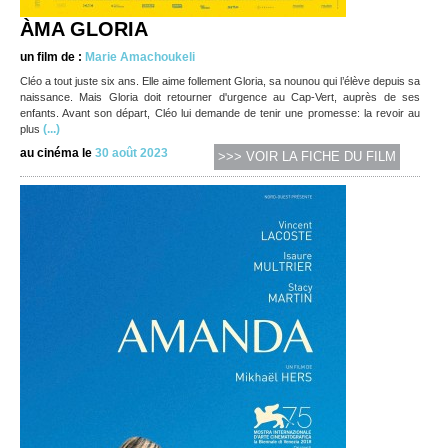
ÀMA GLORIA
un film de :
Marie Amachoukeli
Cléo a tout juste six ans. Elle aime follement Gloria, sa nounou qui l’élève depuis sa
naissance. Mais Gloria doit retourner d'urgence au Cap-Vert, auprès de ses
enfants. Avant son départ, Cléo lui demande de tenir une promesse: la revoir au
(...)
plus
au cinéma le
30 août 2023
>>> VOIR LA FICHE DU FILM