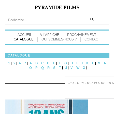
PYRAMIDE FILMS
ACCUEIL
A L'AFFICHE
PROCHAINEMENT
CATALOGUE
QUI SOMMES-NOUS ?
CONTACT
CATALOGUE
1
2
4
7
A
B
C
D
E
F
G
H
I
J
K
L
M
N
O
P
Q
R
S
T
U
V
W
X