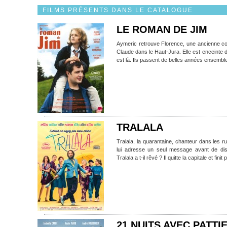
FILMS PRÉSENTS DANS LE CATALOGUE
LE ROMAN DE JIM
Aymeric retrouve Florence, une ancienne col
Claude dans le Haut-Jura. Elle est enceinte d
est là. Ils passent de belles années ensemble
TRALALA
Tralala, la quarantaine, chanteur dans les 
lui adresse un seul message avant de dis
Tralala a t-il rêvé ? Il quitte la capitale et fini
21 NUITS AVEC PATTI