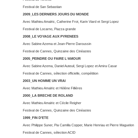
Festival de San Sebastian
2009_LES DERNIERS JOURS DU MONDE
Avec Mathieu Amalric, Catherine Frot, Karin Viard et Sergi Lopez
Festival de Locarno, Piazza grande
2008_LE VOYAGE AUX PYRENEES
Avec Sabine Azema et Jean-Pierre Daroussin
Festival de Cannes, Quinzaine des Cinéastes
2005_PEINDRE OU FAIRE L‘AMOUR
Avec Sabine Azema, Daniel Auteuil, Sergi Lopez et Amira Casar
Festival de Cannes, sélection officielle, compétition
2003_UN HOMME UN VRAI
Avec Mathieu Amalric et Hélène Fillières
2000_LA BRECHE DE ROLAND
Avec Mathieu Amalric et Cécile Reigher
Festival de Cannes, Quinzaine des Cinéastes
1999_FIN D’ETE
Avec Philippe Suner, Pia Camilla Copper, Marie Henriau et Pierre Maguelon
Festival de Cannes, sélection ACID