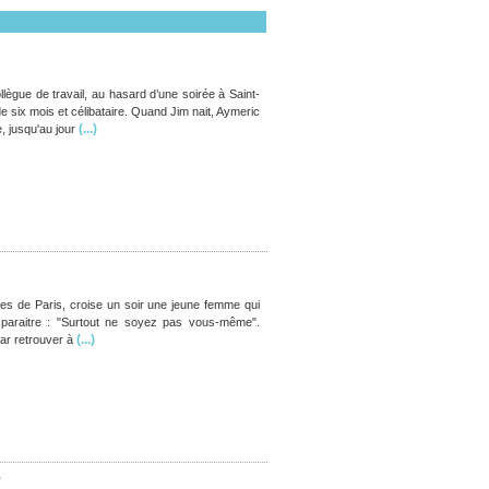
lègue de travail, au hasard d’une soirée à Saint-
e six mois et célibataire. Quand Jim nait, Aymeric
(...)
, jusqu'au jour
rues de Paris, croise un soir une jeune femme qui
paraitre : "Surtout ne soyez pas vous-même".
(...)
t par retrouver à
E