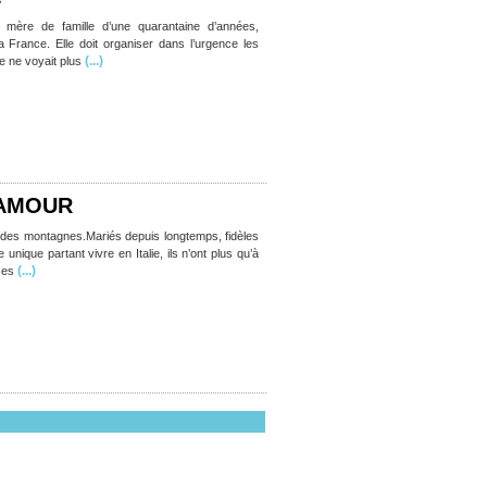
t mère de famille d’une quarantaine d’années,
 France. Elle doit organiser dans l’urgence les
(...)
e ne voyait plus
’AMOUR
ed des montagnes.Mariés depuis longtemps, fidèles
 unique partant vivre en Italie, ils n’ont plus qu’à
(...)
ses