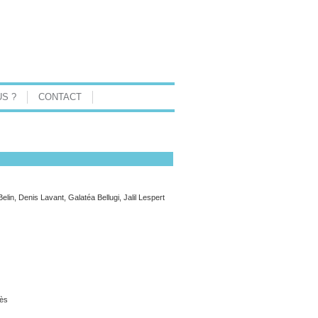
S ?
CONTACT
in, Denis Lavant, Galatéa Bellugi, Jalil Lespert
dès