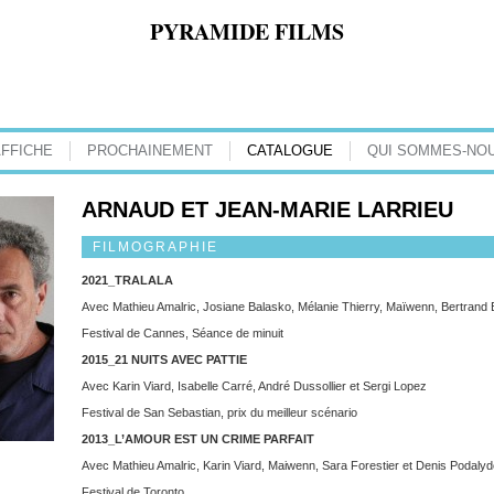
PYRAMIDE FILMS
AFFICHE
PROCHAINEMENT
CATALOGUE
QUI SOMMES-NOU
ARNAUD ET JEAN-MARIE LARRIEU
FILMOGRAPHIE
2021_TRALALA
Avec Mathieu Amalric, Josiane Balasko, Mélanie Thierry, Maïwenn, Bertrand Bel
Festival de Cannes, Séance de minuit
2015_21 NUITS AVEC PATTIE
Avec Karin Viard, Isabelle Carré, André Dussollier et Sergi Lopez
Festival de San Sebastian, prix du meilleur scénario
2013_L’AMOUR EST UN CRIME PARFAIT
Avec Mathieu Amalric, Karin Viard, Maiwenn, Sara Forestier et Denis Podaly
Festival de Toronto