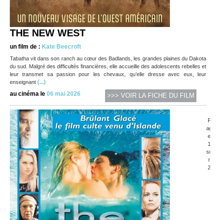
THE NEW WEST
un film de :
Kate Beecroft
Tabatha vit dans son ranch au cœur des Badlands, les grandes plaines du Dakota
du sud. Malgré des difficultés financières, elle accueille des adolescents rebelles et
leur transmet sa passion pour les chevaux, qu’elle dresse avec eux, leur
(...)
enseignant
au cinéma le
06 mai 2026
>>> VOIR LA FICHE DU FILM
P
ag
e
1
su
r
2