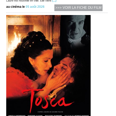
(...)
Laure est nouvelle en ville. Elle vient
au cinéma le
05 août 2026
>>> VOIR LA FICHE DU FILM