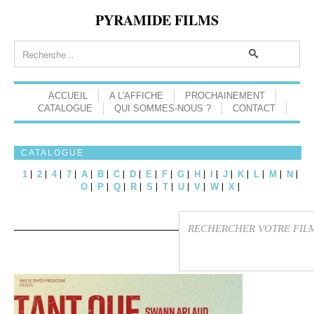
PYRAMIDE FILMS
ACCUEIL
A L'AFFICHE
PROCHAINEMENT
CATALOGUE
QUI SOMMES-NOUS ?
CONTACT
CATALOGUE
1
2
4
7
A
B
C
D
E
F
G
H
I
J
K
L
M
N
O
P
Q
R
S
T
U
V
W
X