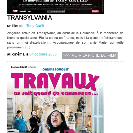
TRANSYLVANIA
un film de :
Tony Gatlif
Zingarina arrive en Transylvanie, au cœur de la Roumanie, à la recherche de
l’homme qu’elle aime. Elle l’a connu en France, mais il l’a quittée précipitamment,
sans un mot d’explication… Accompagnée de son amie Marie, qui veille
(...)
jalousement
au cinéma le
04 octobre 2006
>>> VOIR LA FICHE DU FILM