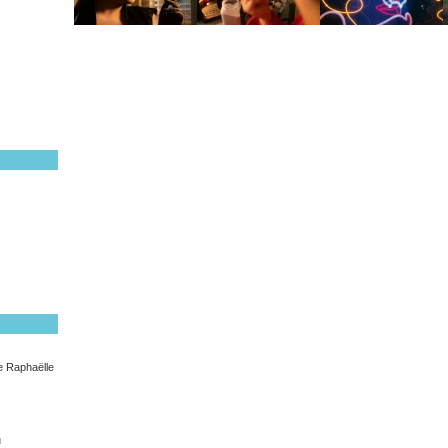
e Raphaëlle
u