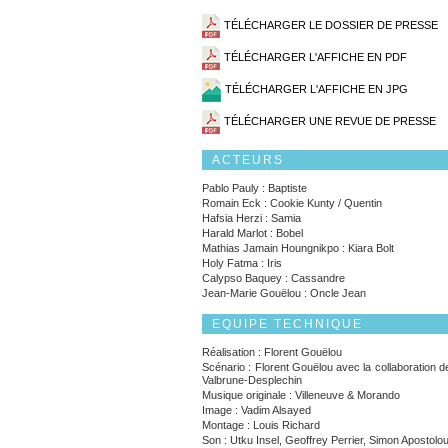
TÉLÉCHARGER LE DOSSIER DE PRESSE
TÉLÉCHARGER L'AFFICHE EN PDF
TÉLÉCHARGER L'AFFICHE EN JPG
TÉLÉCHARGER UNE REVUE DE PRESSE
ACTEURS
Pablo Pauly : Baptiste
Romain Eck : Cookie Kunty / Quentin
Hafsia Herzi : Samia
Harald Marlot : Bobel
Mathias Jamain Houngnikpo : Kiara Bolt
Holy Fatma : Iris
Calypso Baquey : Cassandre
Jean-Marie Gouëlou : Oncle Jean
EQUIPE TECHNIQUE
Réalisation : Florent Gouëlou
Scénario : Florent Gouëlou avec la collaboration d
Valbrune-Desplechin
Musique originale : Villeneuve & Morando
Image : Vadim Alsayed
Montage : Louis Richard
Son : Utku Insel, Geoffrey Perrier, Simon Apostolo