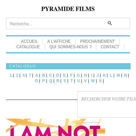
PYRAMIDE FILMS
ACCUEIL
A L'AFFICHE
PROCHAINEMENT
CATALOGUE
QUI SOMMES-NOUS ?
CONTACT
CATALOGUE
1
2
4
7
A
B
C
D
E
F
G
H
I
J
K
L
M
N
O
P
Q
R
S
T
U
V
W
X