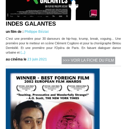
INDES GALANTES
un film de :
Philippe Béziat
C’est une première pour 30 danseurs de hip-hop, krump, break, voguing... Une
première pour le metteur en scène Clément Cogitore et pour la chorégraphe Bintou
Dembélé. Et une première pour l’Opéra de Paris. En faisant dialoguer danse
(...)
urbaine et
au cinéma le
23 juin 2021
>>> VOIR LA FICHE DU FILM