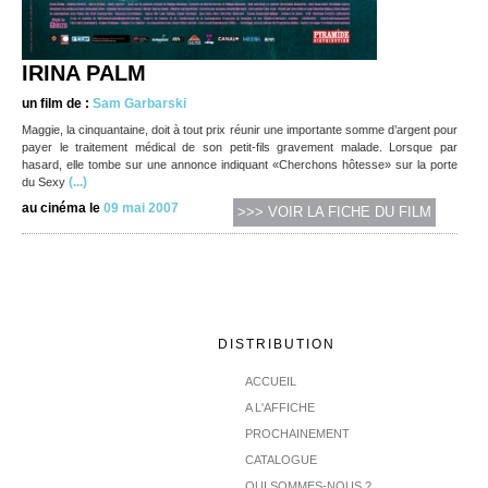
IRINA PALM
un film de :
Sam Garbarski
Maggie, la cinquantaine, doit à tout prix réunir une importante somme d’argent pour
payer le traitement médical de son petit-fils gravement malade. Lorsque par
hasard, elle tombe sur une annonce indiquant «Cherchons hôtesse» sur la porte
(...)
du Sexy
au cinéma le
09 mai 2007
>>> VOIR LA FICHE DU FILM
DISTRIBUTION
ACCUEIL
A L'AFFICHE
PROCHAINEMENT
CATALOGUE
QUI SOMMES-NOUS ?