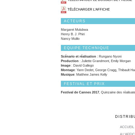
TÉLÉCHARGER L'AFFICHE
ACTEURS
Margaret Mulubwa
Henry B. J. Phiri
Nancy Mulilo
EQUIPE TECHNIQUE
Scénario et réalisation
: Rungano Nyoni
Production
: Juliette Grandmont, Emily Morgan
Image
: David Gallego
Montage
: Yann Dedet, George Cragg, Thibault H
Musique
: Matthew James Kelly
FESTIVAL ET PRIX
Festival de Cannes 2017
, Quinzaine des réalisat
DISTRIB
ACCUEIL
A L'AFFI