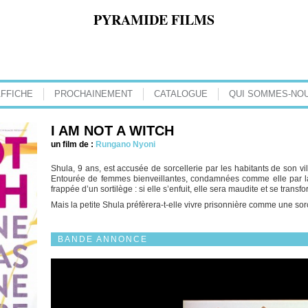
PYRAMIDE FILMS
AFFICHE
PROCHAINEMENT
CATALOGUE
QUI SOMMES-NOU
I AM NOT A WITCH
un film de :
Rungano Nyoni
Shula, 9 ans, est accusée de sorcellerie par les habitants de son 
Entourée de femmes bienveillantes, condamnées comme elle par la s
frappée d’un sortilège : si elle s’enfuit, elle sera maudite et se transf
Mais la petite Shula préfèrera-t-elle vivre prisonnière comme une so
BANDE ANNONCE