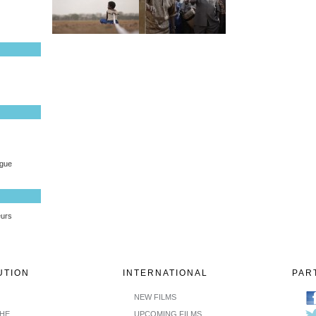
ague
eurs
UTION
INTERNATIONAL
PAR
NEW FILMS
CHE
UPCOMING FILMS