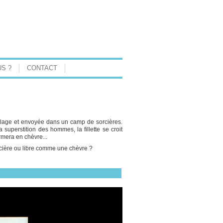
S ?
CONTACT
village et envoyée dans un camp de sorcières.
uperstition des hommes, la fillette se croit
ormera en chèvre...
rcière ou libre comme une chèvre ?