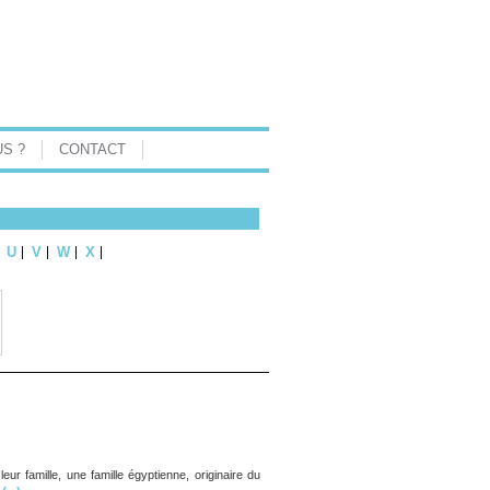
S ?
CONTACT
U
V
W
X
ur famille, une famille égyptienne, originaire du