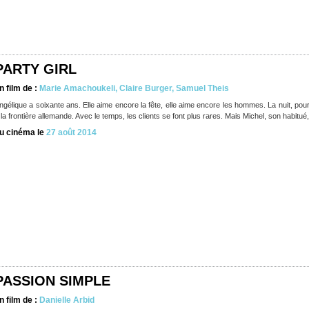
PARTY GIRL
n film de :
Marie Amachoukeli, Claire Burger, Samuel Theis
ngélique a soixante ans. Elle aime encore la fête, elle aime encore les hommes. La nuit, pour 
 la frontière allemande. Avec le temps, les clients se font plus rares. Mais Michel, son habitué,
u cinéma le
27 août 2014
PASSION SIMPLE
n film de :
Danielle Arbid