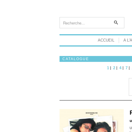
ACCUEIL
A L'
CATALOGUE
1
2
4
7
u
U