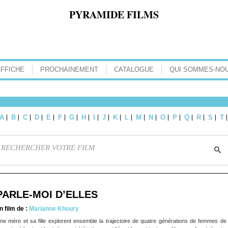
PYRAMIDE FILMS
AFFICHE
PROCHAINEMENT
CATALOGUE
QUI SOMMES-NOU
A
B
C
D
E
F
G
H
I
J
K
L
M
N
O
P
Q
R
S
T
PARLE-MOI D’ELLES
n film de :
Marianne Khoury
ne mère et sa fille explorent ensemble la trajectoire de quatre générations de femmes de le