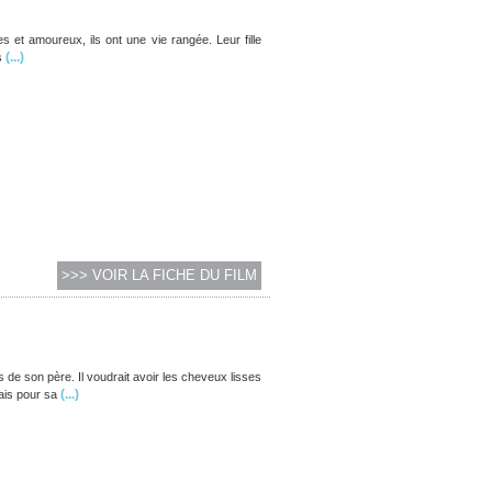
s et amoureux, ils ont une vie rangée. Leur fille
(...)
s
>>> VOIR LA FICHE DU FILM
s de son père. Il voudrait avoir les cheveux lisses
(...)
ais pour sa