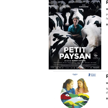
u
P
l
a
u
N
d
a