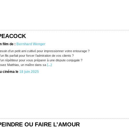
PEACOCK
n film de :
Bernhard Wenger
esoin d’un petit ami cultivé pour impressionner votre entourage ?
’un fils parfait pour forcer l’admiration de vos clients ?
’un répétiteur pour vous préparer à une dispute conjugale ?
(...)
ouez Matthias, un maître dans sa
u cinéma le
18 juin 2025
PEINDRE OU FAIRE L’AMOUR