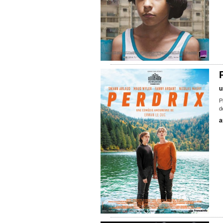
u
P
d
a