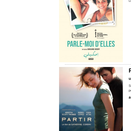
L
u
S
p
a