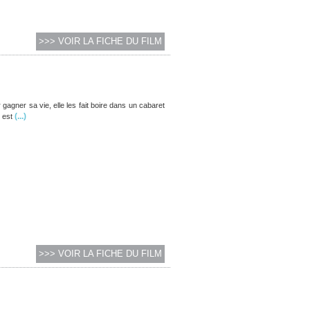
>>> VOIR LA FICHE DU FILM
gagner sa vie, elle les fait boire dans un cabaret
(...)
 est
>>> VOIR LA FICHE DU FILM