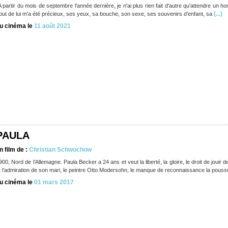
A partir du mois de septembre l'année dernière, je n'ai plus rien fait d'autre qu'attendre un h
(...)
out de lui m'a été précieux, ses yeux, sa bouche, son sexe, ses souvenirs d’enfant, sa
u cinéma le
11 août 2021
PAULA
n film de :
Christian Schwochow
900, Nord de l’Allemagne. Paula Becker a 24 ans et veut la liberté, la gloire, le droit de jouir
t l’admiration de son mari, le peintre Otto Modersohn, le manque de reconnaissance la pouss
u cinéma le
01 mars 2017