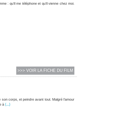
omme : qu'il me téléphone et qu'il vienne chez moi.
>>> VOIR LA FICHE DU FILM
 de son corps, et peindre avant tout. Malgré l’amour
(...)
e à