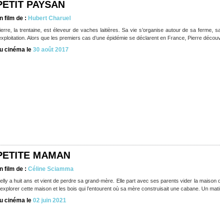
PETIT PAYSAN
n film de :
Hubert Charuel
ierre, la trentaine, est éleveur de vaches laitières. Sa vie s’organise autour de sa ferme, s
’exploitation. Alors que les premiers cas d’une épidémie se déclarent en France, Pierre décou
u cinéma le
30 août 2017
PETITE MAMAN
n film de :
Céline Sciamma
elly a huit ans et vient de perdre sa grand-mère. Elle part avec ses parents vider la maison
’explorer cette maison et les bois qui l’entourent où sa mère construisait une cabane. Un mati
u cinéma le
02 juin 2021