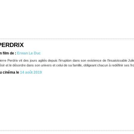
PERDRIX
n film de :
Erwan Le Duc
ierre Perdrix vit des jours agités depuis l'irruption dans son existence de l'insaisissable 
ésir et le désordre dans son univers et celui de sa famille, obligeant chacun à redéfinir ses fro
u cinéma le
14 août 2019