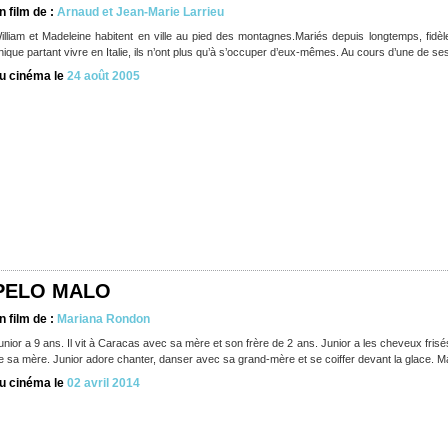
n film de :
Arnaud et Jean-Marie Larrieu
illiam et Madeleine habitent en ville au pied des montagnes.Mariés depuis longtemps, fidèle
nique partant vivre en Italie, ils n’ont plus qu’à s’occuper d’eux-mêmes. Au cours d’une de se
u cinéma le
24 août 2005
PELO MALO
n film de :
Mariana Rondon
unior a 9 ans. Il vit à Caracas avec sa mère et son frère de 2 ans. Junior a les cheveux frisé
e sa mère. Junior adore chanter, danser avec sa grand-mère et se coiffer devant la glace. M
u cinéma le
02 avril 2014