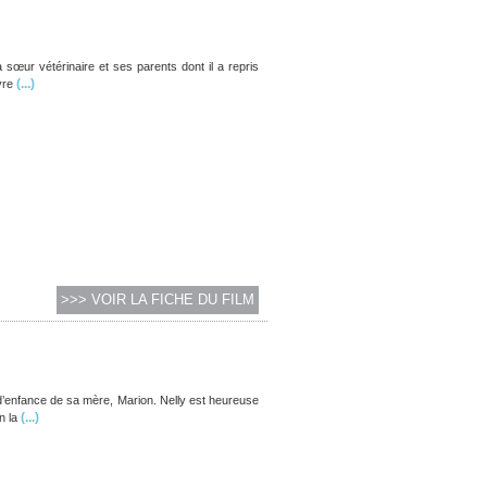
a sœur vétérinaire et ses parents dont il a repris
(...)
vre
>>> VOIR LA FICHE DU FILM
 d’enfance de sa mère, Marion. Nelly est heureuse
(...)
n la