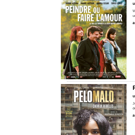
u
W
u
a
u
J
d
a