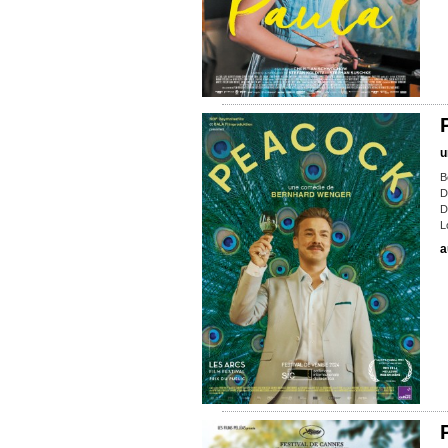
u
B
D
D
L
a