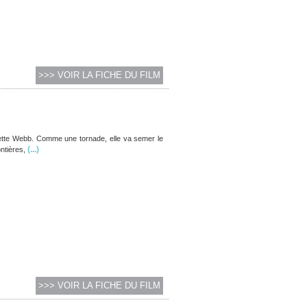
>>> VOIR LA FICHE DU FILM
Juliette Webb. Comme une tornade, elle va semer le
(...)
ntières,
>>> VOIR LA FICHE DU FILM