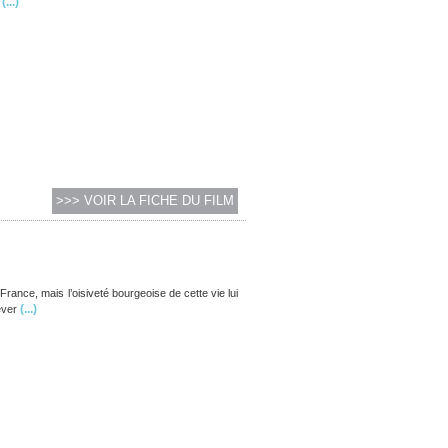
(...)
>>> VOIR LA FICHE DU FILM
rance, mais l’oisiveté bourgeoise de cette vie lui
(...)
ever