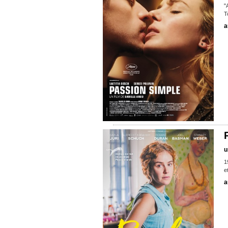
"
T
a
u
1
e
a