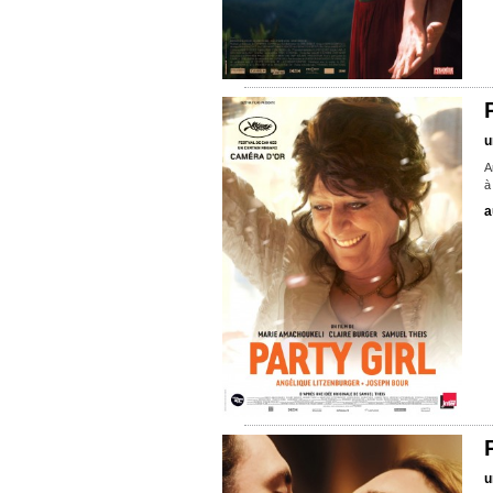
u
A
à
a
u