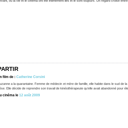
evant, où la vie et le cinéma ont été intimement liés et le sont toujours. Un regard croisé entre
PARTIR
n film de :
Catherine Corsini
uzanne a la quarantaine. Femme de médecin et mère de famille, elle habite dans le sud de la F
èse. Elle décide de reprendre son travail de kinésithérapeute qu’elle avait abandonné pour él
u cinéma le
12 août 2009