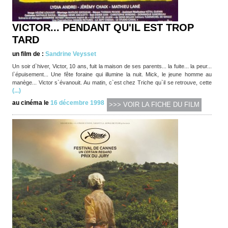
VICTOR... PENDANT QU'IL EST TROP
TARD
un film de :
Sandrine Veysset
Un soir d`hiver, Victor, 10 ans, fuit la maison de ses parents... la fuite... la peur...
l`épuisement... Une fête foraine qui illumine la nuit. Mick, le jeune homme au
manège... Victor s`évanouit. Au matin, c`est chez Triche qu`il se retrouve, cette
(...)
au cinéma le
16 décembre 1998
>>> VOIR LA FICHE DU FILM