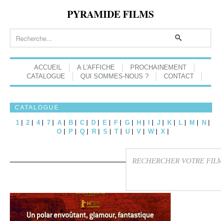
PYRAMIDE FILMS
ACCUEIL
A L'AFFICHE
PROCHAINEMENT
CATALOGUE
QUI SOMMES-NOUS ?
CONTACT
CATALOGUE
1
2
4
7
A
B
C
D
E
F
G
H
I
J
K
L
M
N
O
P
Q
R
S
T
U
V
W
X