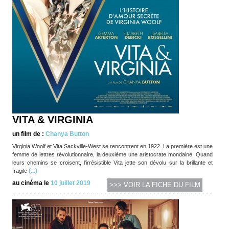
VITA & VIRGINIA
un film de :
Chanya Button
Virginia Woolf et Vita Sackville-West se rencontrent en 1922. La première est une
femme de lettres révolutionnaire, la deuxième une aristocrate mondaine. Quand
leurs chemins se croisent, l'irrésistible Vita jette son dévolu sur la brillante et
(...)
fragile
au cinéma le
10 juillet 2019
>>> VOIR LA FICHE DU FILM