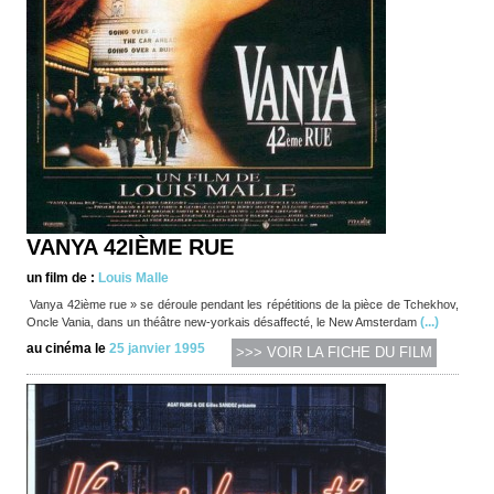
VANYA 42IÈME RUE
un film de :
Louis Malle
Vanya 42ième rue » se déroule pendant les répétitions de la pièce de Tchekhov,
(...)
Oncle Vania, dans un théâtre new-yorkais désaffecté, le New Amsterdam
au cinéma le
25 janvier 1995
>>> VOIR LA FICHE DU FILM