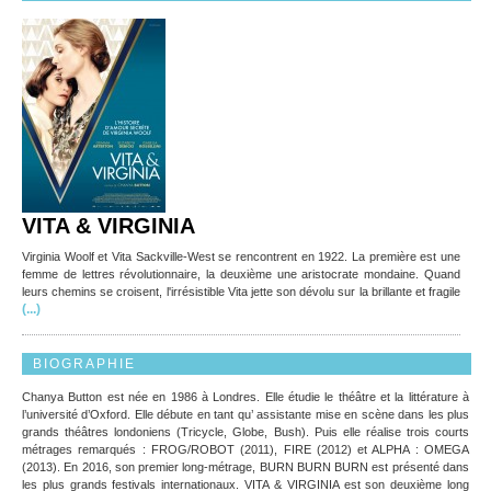
VITA & VIRGINIA
Virginia Woolf et Vita Sackville-West se rencontrent en 1922. La première est une
femme de lettres révolutionnaire, la deuxième une aristocrate mondaine. Quand
leurs chemins se croisent, l'irrésistible Vita jette son dévolu sur la brillante et fragile
(...)
BIOGRAPHIE
Chanya Button est née en 1986 à Londres. Elle étudie le théâtre et la littérature à
l’université d’Oxford. Elle débute en tant qu’ assistante mise en scène dans les plus
grands théâtres londoniens (Tricycle, Globe, Bush). Puis elle réalise trois courts
métrages remarqués : FROG/ROBOT (2011), FIRE (2012) et ALPHA : OMEGA
(2013). En 2016, son premier long-métrage, BURN BURN BURN est présenté dans
les plus grands festivals internationaux. VITA & VIRGINIA est son deuxième long