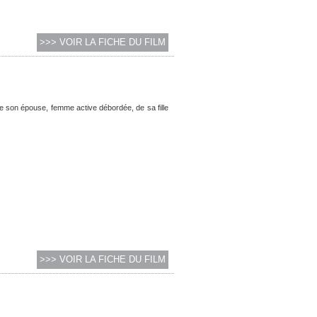
>>> VOIR LA FICHE DU FILM
 de son épouse, femme active débordée, de sa fille
>>> VOIR LA FICHE DU FILM