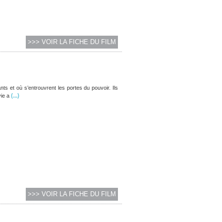
>>> VOIR LA FICHE DU FILM
ts et où s’entrouvrent les portes du pouvoir. Ils
(...)
ie a
>>> VOIR LA FICHE DU FILM