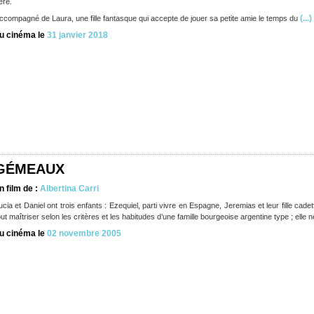
ère.
(...)
ccompagné de Laura, une fille fantasque qui accepte de jouer sa petite amie le temps du
u cinéma le
31 janvier 2018
GÉMEAUX
n film de :
Albertina Carri
ucia et Daniel ont trois enfants : Ezequiel, parti vivre en Espagne, Jeremias et leur fille cad
out maîtriser selon les critères et les habitudes d’une famille bourgeoise argentine type ; elle n
u cinéma le
02 novembre 2005