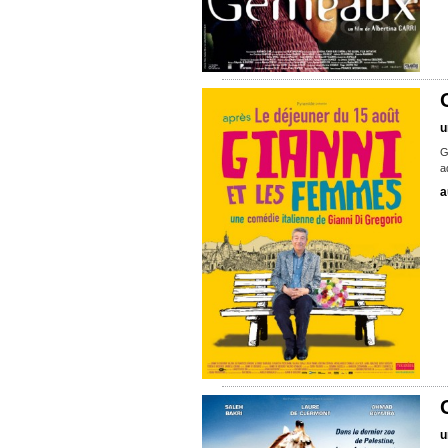
u
G
a
a
u