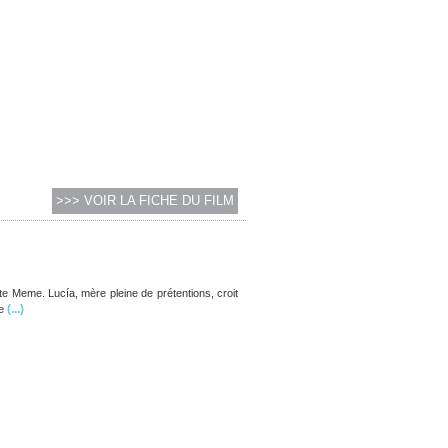
>>> VOIR LA FICHE DU FILM
ette Meme. Lucía, mère pleine de prétentions, croit
(...)
e