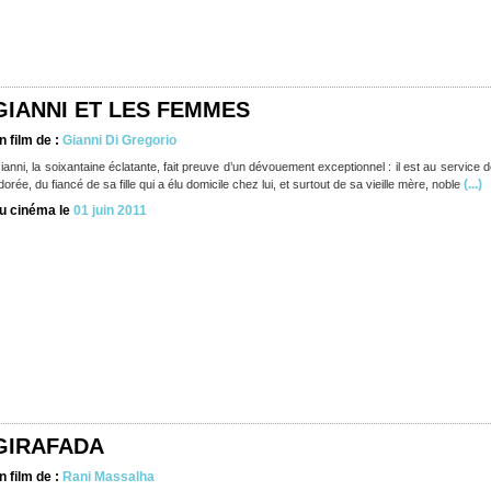
GIANNI ET LES FEMMES
n film de :
Gianni Di Gregorio
ianni, la soixantaine éclatante, fait preuve d’un dévouement exceptionnel : il est au service
(...)
dorée, du fiancé de sa fille qui a élu domicile chez lui, et surtout de sa vieille mère, noble
u cinéma le
01 juin 2011
GIRAFADA
n film de :
Rani Massalha