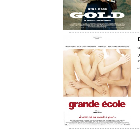
u
U
s
a