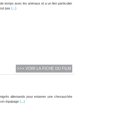
de temps avec les animaux et a un lien particulier
(...)
peut pas
>>> VOIR LA FICHE DU FILM
immigrés allemands pour entamer une chevauchée
(...)
t son équipage