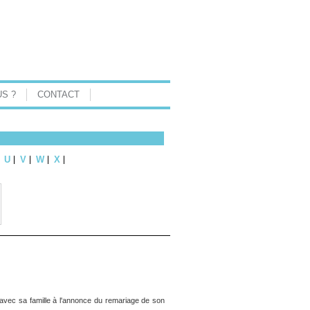
S ?
CONTACT
U
V
W
X
avec sa famille à l'annonce du remariage de son