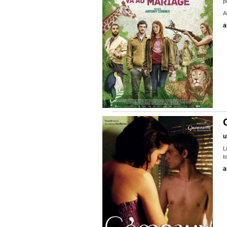
p
A
a
u
L
t
a