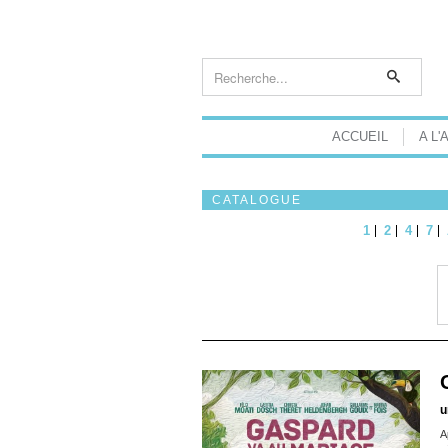
ACCUEIL
A L'
CATALOGUE
1
2
4
7
u
A