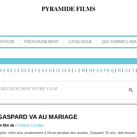
PYRAMIDE FILMS
AFFICHE
PROCHAINEMENT
CATALOGUE
QUI SOMMES-NOU
A
B
C
D
E
F
G
H
I
J
K
L
M
N
O
P
Q
R
S
T
GASPARD VA AU MARIAGE
n film de :
Antony Cordier
près s'être tenu prudemment à l'écart pendant des années, Gaspard, 25 ans, doit renouer 