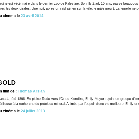
acine est vétérinaire dans le dernier zoo de Palestine. Son fils Ziad, 10 ans, passe beaucoup 
vec les deux girafes. Une nuit, après un raid aérien sur la ville, le mâle meurt. La femelle ne 
u cinéma le
23 avril 2014
GOLD
n film de :
Thomas Arslan
anada, été 1898. En pleine Ruée vers l'Or du Klondike, Emily Meyer rejoint un groupe d'
érilleuse à la recherche du précieux minerai. Animés par l'espoir d'une vie meilleure, Emily e
u cinéma le
24 juillet 2013