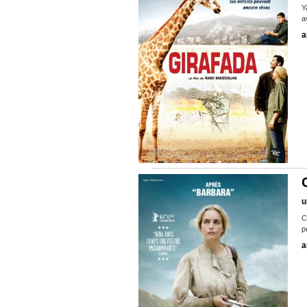
Y
a
a
u
C
p
a