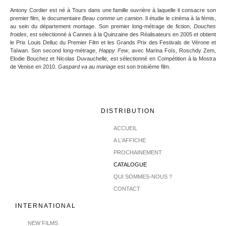
Antony Cordier est né à Tours dans une famille ouvrière à laquelle il consacre son
premier film, le documentaire
Beau comme un camion
. Il étudie le cinéma à la fémis,
au sein du département montage. Son premier long-métrage de fiction,
Douches
froides
, est sélectionné à Cannes à la Quinzaine des Réalisateurs en 2005 et obtient
le Prix Louis Delluc du Premier Film et les Grands Prix des Festivals de Vérone et
Taïwan. Son second long-métrage,
Happy Few
, avec Marina Foïs, Roschdy Zem,
Elodie Bouchez et Nicolas Duvauchelle, est sélectionné en Compétition à la Mostra
de Venise en 2010.
Gaspard va au mariage
est son troisième film.
DISTRIBUTION
ACCUEIL
A L'AFFICHE
PROCHAINEMENT
CATALOGUE
QUI SOMMES-NOUS ?
CONTACT
INTERNATIONAL
NEW FILMS