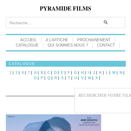
PYRAMIDE FILMS
ACCUEIL
A L'AFFICHE
PROCHAINEMENT
CATALOGUE
QUI SOMMES-NOUS ?
CONTACT
CATALOGUE
1
2
4
7
A
B
C
D
E
F
G
H
I
J
K
L
M
N
O
P
Q
R
S
T
U
V
W
X