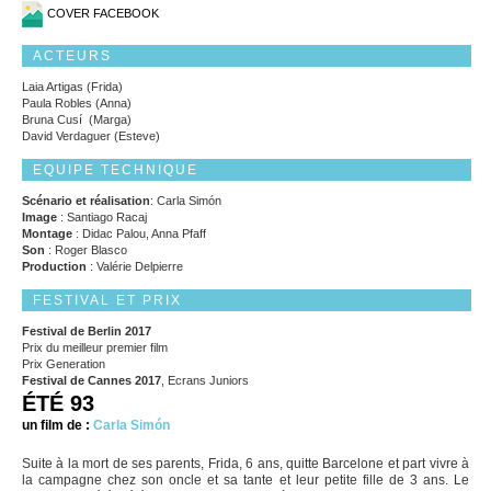
COVER FACEBOOK
ACTEURS
Laia Artigas (Frida)
Paula Robles (Anna)
Bruna Cusí (Marga)
David Verdaguer (Esteve)
EQUIPE TECHNIQUE
Scénario et réalisation
: Carla Simón
Image
: Santiago Racaj
Montage
: Didac Palou, Anna Pfaff
Son
: Roger Blasco
Production
: Valérie Delpierre
FESTIVAL ET PRIX
Festival de Berlin 2017
Prix du meilleur premier film
Prix Generation
Festival de Cannes 2017
, Ecrans Juniors
ÉTÉ 93
un film de :
Carla Simón
Suite à la mort de ses parents, Frida, 6 ans, quitte Barcelone et part vivre à
la campagne chez son oncle et sa tante et leur petite fille de 3 ans. Le