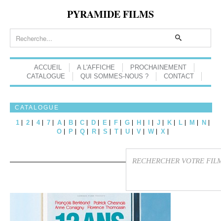
PYRAMIDE FILMS
ACCUEIL
A L'AFFICHE
PROCHAINEMENT
CATALOGUE
QUI SOMMES-NOUS ?
CONTACT
CATALOGUE
1
2
4
7
A
B
C
D
E
F
G
H
I
J
K
L
M
N
O
P
Q
R
S
T
U
V
W
X