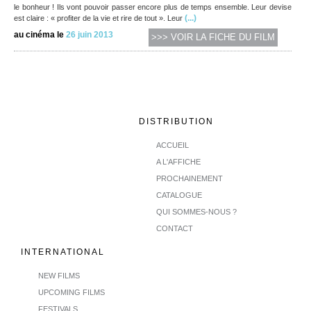
le bonheur ! Ils vont pouvoir passer encore plus de temps ensemble. Leur devise
(...)
est claire : « profiter de la vie et rire de tout ». Leur
au cinéma le
26 juin 2013
>>> VOIR LA FICHE DU FILM
DISTRIBUTION
ACCUEIL
A L'AFFICHE
PROCHAINEMENT
CATALOGUE
QUI SOMMES-NOUS ?
CONTACT
INTERNATIONAL
NEW FILMS
UPCOMING FILMS
FESTIVALS