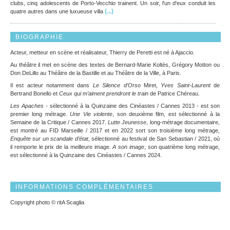
clubs, cinq adolescents de Porto-Vecchio trainent. Un soir, l'un d'eux conduit les
(...)
quatre autres dans une luxueuse villa
BIOGRAPHIE
Acteur, metteur en scène et réalisateur, Thierry de Peretti est né à Ajaccio.
Au théâtre il met en scène des textes de Bernard-Marie Koltès, Grégory Motton ou
Don DeLillo au Théâtre de la Bastille et au Théâtre de la Ville, à Paris.
Il est acteur notamment dans
Le Silence d’Orso
Miret,
Yves Saint-Laurent
de
Bertrand Bonello et
Ceux qui m’aiment prendront le train
de Patrice Chéreau.
Les Apaches
- sélectionné à la Quinzaine des Cinéastes / Cannes 2013 - est son
premier long métrage.
Une Vie violente
, son deuxième film, est sélectionné à la
Semaine de la Critique / Cannes 2017.
Lutte Jeunesse
, long-métrage documentaire,
est montré au FID Marseille / 2017 et en 2022 sort son troisième long métrage,
Enquête sur un scandale d’état
, sélectionné au festival de San Sebastian / 2021, où
il remporte le prix de la meilleure image.
A son image
, son quatrième long métrage,
est sélectionné à la Quinzaine des Cinéastes / Cannes 2024.
INFORMATIONS COMPLÉMENTAIRES
Copyright photo © ritA Scaglia