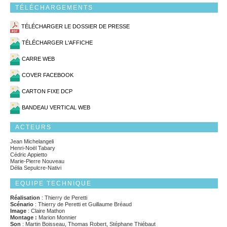
TÉLÉCHARGEMENTS
TÉLÉCHARGER LE DOSSIER DE PRESSE
TÉLÉCHARGER L'AFFICHE
CARRE WEB
COVER FACEBOOK
CARTON FIXE DCP
BANDEAU VERTICAL WEB
ACTEURS
Jean Michelangeli
Henri-Noël Tabary
Cédric Appietto
Marie-Pierre Nouveau
Délia Sepulcre-Nativi
EQUIPE TECHNIQUE
Réalisation
: Thierry de Peretti
Scénario
: Thierry de Peretti et Guillaume Bréaud
Image
: Claire Mathon
Montage :
Marion Monnier
Son
: Martin Boisseau, Thomas Robert, Stéphane Thiébaut