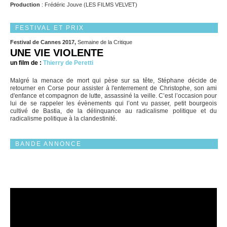
Production
: Frédéric Jouve (LES FILMS VELVET)
FESTIVAL ET PRIX
Festival de Cannes 2017,
Semaine de la Critique
UNE VIE VIOLENTE
un film de :
Thierry de Peretti
Malgré la menace de mort qui pèse sur sa tête, Stéphane décide de
retourner en Corse pour assister à l'enterrement de Christophe, son ami
d'enfance et compagnon de lutte, assassiné la veille. C’est l’occasion pour
lui de se rappeler les évènements qui l’ont vu passer, petit bourgeois
cultivé de Bastia, de la délinquance au radicalisme politique et du
radicalisme politique à la clandestinité.
BANDE ANNONCE