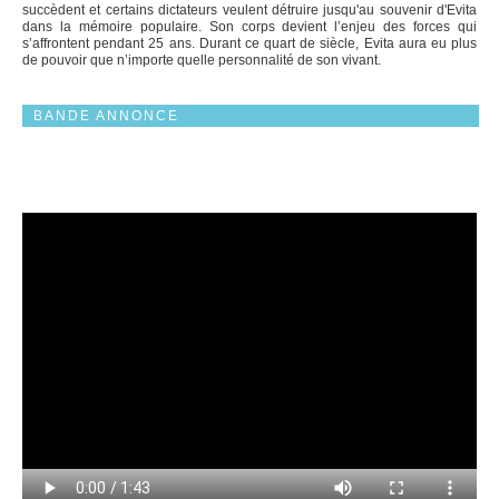
succèdent et certains dictateurs veulent détruire jusqu'au souvenir d'Evita
dans la mémoire populaire. Son corps devient l’enjeu des forces qui
s’affrontent pendant 25 ans. Durant ce quart de siècle, Evita aura eu plus
de pouvoir que n’importe quelle personnalité de son vivant.
BANDE ANNONCE