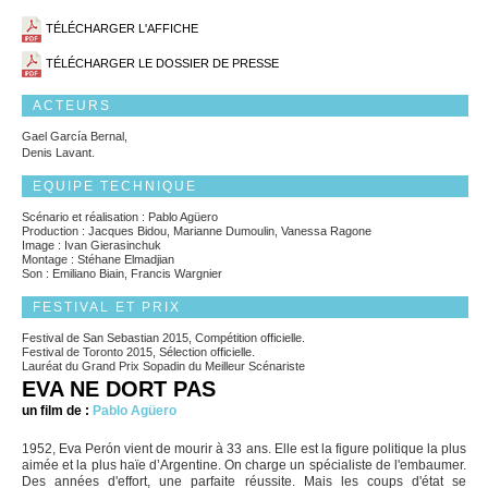
TÉLÉCHARGER L'AFFICHE
TÉLÉCHARGER LE DOSSIER DE PRESSE
ACTEURS
Gael García Bernal,
Denis Lavant.
EQUIPE TECHNIQUE
Scénario et réalisation : Pablo Agüero
Production : Jacques Bidou, Marianne Dumoulin, Vanessa Ragone
Image : Ivan Gierasinchuk
Montage : Stéhane Elmadjian
Son : Emiliano Biain, Francis Wargnier
FESTIVAL ET PRIX
Festival de San Sebastian 2015, Compétition officielle.
Festival de Toronto 2015, Sélection officielle.
Lauréat du Grand Prix Sopadin du Meilleur Scénariste
EVA NE DORT PAS
un film de :
Pablo Agüero
1952, Eva Perón vient de mourir à 33 ans. Elle est la figure politique la plus
aimée et la plus haïe d’Argentine. On charge un spécialiste de l'embaumer.
Des années d'effort, une parfaite réussite. Mais les coups d'état se