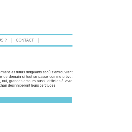
S ?
CONTACT
ent les futurs dirigeants et où s’entrouvrent
élite de demain si tout se passe comme prévu.
oui, grandes amours aussi, difficiles à vivre
 chair désinhiberont leurs certitudes.