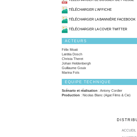
TÉLÉCHARGER L'AFFICHE
TÉLÉCHARGER LA BANNIÈRE FACEBOOK
TÉLÉCHARGER LA COVER TWITTER
ACTEURS
Félix Moati
Lætitia Dosch
Christa Theret
Johan Heldenbergh
Guillaume Gouix
Marina Foïs
EQUIPE TECHNIQUE
Scénario et réalisation
: Antony Cordier
Production
: Nicolas Blanc (Agat Films & Cie)
DISTRIB
ACCUEIL