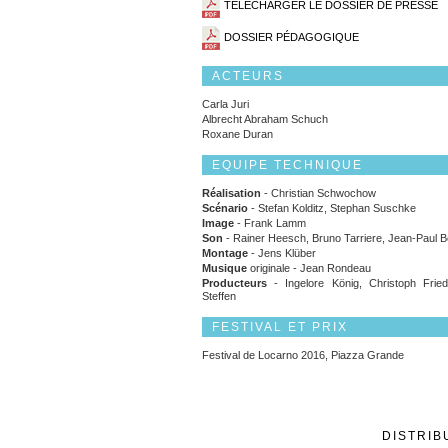
TÉLÉCHARGER LE DOSSIER DE PRESSE
DOSSIER PÉDAGOGIQUE
ACTEURS
Carla Juri
Albrecht Abraham Schuch
Roxane Duran
EQUIPE TECHNIQUE
Réalisation
- Christian Schwochow
Scénario
- Stefan Kolditz, Stephan Suschke
Image
- Frank Lamm
Son
- Rainer Heesch, Bruno Tarriere, Jean-Paul 
Montage
- Jens Klüber
Musique
originale - Jean Rondeau
Producteurs
- Ingelore König, Christoph Fried
Steffen
FESTIVAL ET PRIX
Festival de Locarno 2016, Piazza Grande
DISTRIB