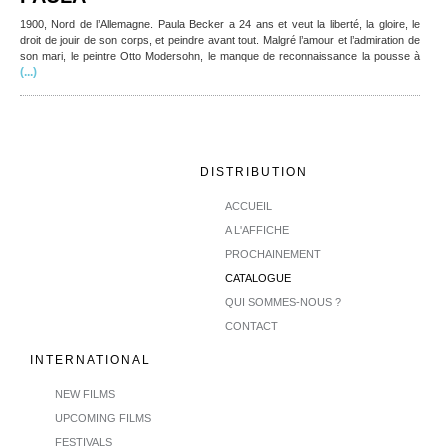
1900, Nord de l’Allemagne. Paula Becker a 24 ans et veut la liberté, la gloire, le
droit de jouir de son corps, et peindre avant tout. Malgré l’amour et l’admiration de
son mari, le peintre Otto Modersohn, le manque de reconnaissance la pousse à
(...)
DISTRIBUTION
ACCUEIL
A L'AFFICHE
PROCHAINEMENT
CATALOGUE
QUI SOMMES-NOUS ?
CONTACT
INTERNATIONAL
NEW FILMS
UPCOMING FILMS
FESTIVALS