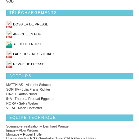
VOD
TÉLÉCHARGEMENTS
DOSSIER DE PRESSE
AFFICHE EN PDF
AFFICHE EN JPG
PACK RÉSEAUX SOCIAUX
REVUE DE PRESSE
ACTEURS
MATTHIAS - Albrecht Schuch
SOPHIA - Julia Franz Richter
DAVID - Anton Noori
INA - Theresa Frostad Eggesbø
NORA - Salka Weber
VERA - Maria Hofstätter
EQUIPE TECHNIQUE
Scénario et réalisation – Bernhard Wenger
Image – Albin Wildner
Montage – Rupert Höller
Une production NGF Geyrhalterfilm et CALA Filmproduktion