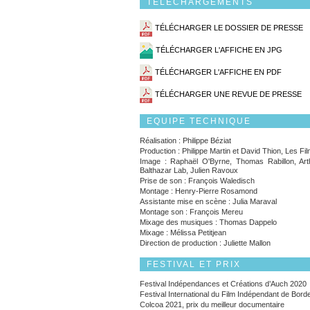
TÉLÉCHARGEMENTS
TÉLÉCHARGER LE DOSSIER DE PRESSE
TÉLÉCHARGER L'AFFICHE EN JPG
TÉLÉCHARGER L'AFFICHE EN PDF
TÉLÉCHARGER UNE REVUE DE PRESSE
EQUIPE TECHNIQUE
Réalisation : Philippe Béziat
Production : Philippe Martin et David Thion, Les Fi
Image : Raphaël O'Byrne, Thomas Rabillon, Art
Balthazar Lab, Julien Ravoux
Prise de son : François Waledisch
Montage : Henry-Pierre Rosamond
Assistante mise en scène : Julia Maraval
Montage son : François Mereu
Mixage des musiques : Thomas Dappelo
Mixage : Mélissa Petitjean
Direction de production : Juliette Mallon
FESTIVAL ET PRIX
Festival Indépendances et Créations d’Auch 2020
Festival International du Film Indépendant de Bor
Colcoa 2021, prix du meilleur documentaire