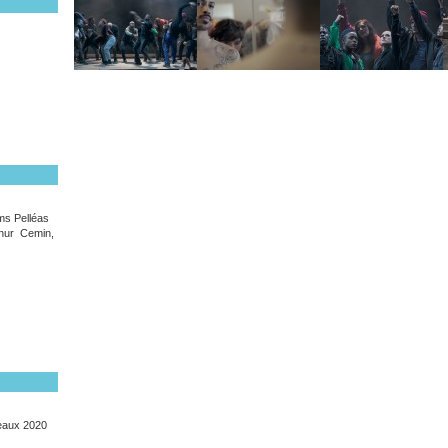
lms Pelléas
hur Cemin,
deaux 2020