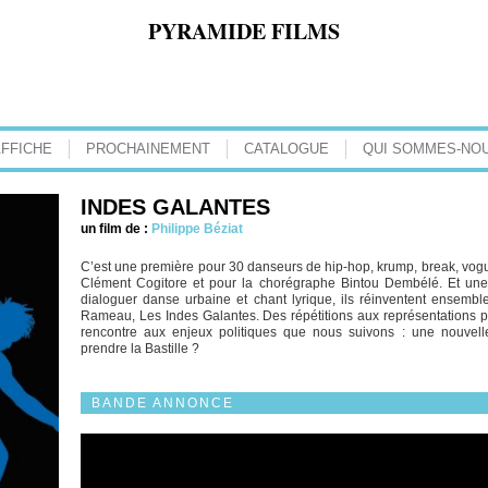
PYRAMIDE FILMS
AFFICHE
PROCHAINEMENT
CATALOGUE
QUI SOMMES-NOU
INDES GALANTES
un film de :
Philippe Béziat
C’est une première pour 30 danseurs de hip-hop, krump, break, vogu
Clément Cogitore et pour la chorégraphe Bintou Dembélé. Et une 
dialoguer danse urbaine et chant lyrique, ils réinventent ensemb
Rameau, Les Indes Galantes. Des répétitions aux représentations p
rencontre aux enjeux politiques que nous suivons : une nouvelle 
prendre la Bastille ?
BANDE ANNONCE