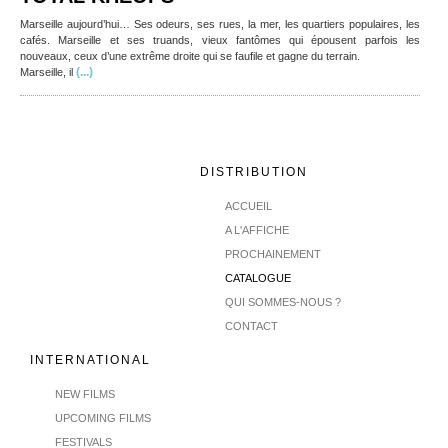
Marseille aujourd’hui… Ses odeurs, ses rues, la mer, les quartiers populaires, les
cafés. Marseille et ses truands, vieux fantômes qui épousent parfois les
nouveaux, ceux d’une extrême droite qui se faufile et gagne du terrain.
(...)
Marseille, il
DISTRIBUTION
ACCUEIL
A L'AFFICHE
PROCHAINEMENT
CATALOGUE
QUI SOMMES-NOUS ?
CONTACT
INTERNATIONAL
NEW FILMS
UPCOMING FILMS
FESTIVALS