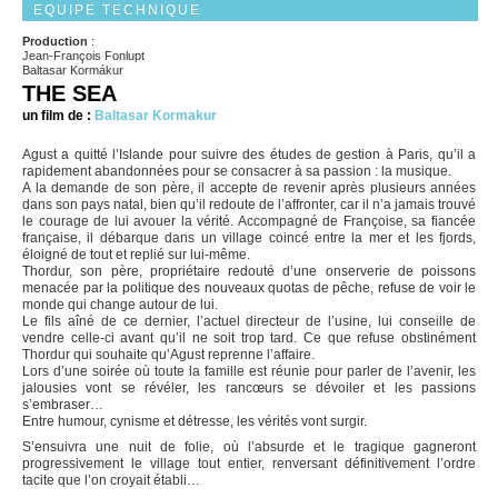
EQUIPE TECHNIQUE
Production
:
Jean-François Fonlupt
Baltasar Kormákur
THE SEA
un film de :
Baltasar Kormakur
Agust a quitté l’Islande pour suivre des études de gestion à Paris, qu’il a
rapidement abandonnées pour se consacrer à sa passion : la musique.
A la demande de son père, il accepte de revenir après plusieurs années
dans son pays natal, bien qu’il redoute de l’affronter, car il n’a jamais trouvé
le courage de lui avouer la vérité. Accompagné de Françoise, sa fiancée
française, il débarque dans un village coincé entre la mer et les fjords,
éloigné de tout et replié sur lui-même.
Thordur, son père, propriétaire redouté d’une onserverie de poissons
menacée par la politique des nouveaux quotas de pêche, refuse de voir le
monde qui change autour de lui.
Le fils aîné de ce dernier, l’actuel directeur de l’usine, lui conseille de
vendre celle-ci avant qu’il ne soit trop tard. Ce que refuse obstinément
Thordur qui souhaite qu’Agust reprenne l’affaire.
Lors d’une soirée où toute la famille est réunie pour parler de l’avenir, les
jalousies vont se révéler, les rancœurs se dévoiler et les passions
s’embraser…
Entre humour, cynisme et détresse, les vérités vont surgir.
S’ensuivra une nuit de folie, où l’absurde et le tragique gagneront
progressivement le village tout entier, renversant définitivement l’ordre
tacite que l’on croyait établi…