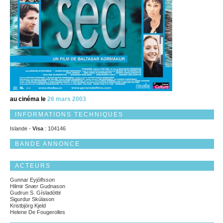
au cinéma le
26 mars 2003
INFORMATIONS TECHNIQUES
Islande -
Visa
: 104146
BANDE ANNONCE
ACTEURS
Gunnar Eyjólfsson
Hilmir Snær Gudnason
Gudrun S. Gísladóttir
Sigurdur Skúlason
Kristbjörg Kjeld
Helene De Fougerolles