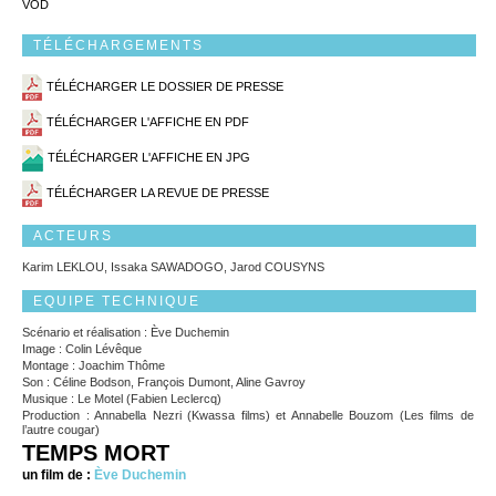
VOD
TÉLÉCHARGEMENTS
TÉLÉCHARGER LE DOSSIER DE PRESSE
TÉLÉCHARGER L'AFFICHE EN PDF
TÉLÉCHARGER L'AFFICHE EN JPG
TÉLÉCHARGER LA REVUE DE PRESSE
ACTEURS
Karim LEKLOU, Issaka SAWADOGO, Jarod COUSYNS
EQUIPE TECHNIQUE
Scénario et réalisation : Ève Duchemin
Image : Colin Lévêque
Montage : Joachim Thôme
Son : Céline Bodson, François Dumont, Aline Gavroy
Musique : Le Motel (Fabien Leclercq)
Production : Annabella Nezri (Kwassa films) et Annabelle Bouzom (Les films de
l’autre cougar)
TEMPS MORT
un film de :
Ève Duchemin