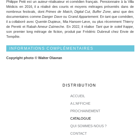
Philippe Petit est un auteur-réalisateur et comédien français. Pensionnaire à la Villa
Médicis en 2016, il a réalisé des courts et moyens métrages présentés dans de
nombreux festivals, dont
Primes de Match, Digital Cut, Buffer Zone
, ainsi que des
documentaires comme
Danger Dave
ou
Grand Appartement
. En tant que comédien,
il a collaboré avec Quentin Dupieux, Mia Hansen-Løve, ou plus récemment Thierry
de Peretti et Rabah Ameur-Zaïmeche. En 2022, il réalise
Tant que le soleil frappe
,
son premier long métrage de fiction, produit par Frédéric Dubreuil chez Envie de
Tempête.
INFORMATIONS COMPLÉMENTAIRES
Copyright photo © Walter Olavran
DISTRIBUTION
ACCUEIL
A L'AFFICHE
PROCHAINEMENT
CATALOGUE
QUI SOMMES-NOUS ?
CONTACT