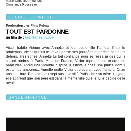
Marie-Christine Friedrich,
Constance Rousseau
EQUIPE TECHNIQUE
Production
: les Films Pelléas
TOUT EST PARDONNE
un film de :
Mia Hansen-Love
Victor habite Vienne avec Annette et leur petite fille Pamela. C’est le
printemps, Victor qui fuit le travail passe ses journées et parfois ses nuits
dehors. Très éprise, Annette lui fait confiance pour se ressaisir dès qu’ils
seront rentrés à Paris. Mais en France, Victor reprend ses mauvaises
habitudes. Après une violente dispute, il s’installe chez une junkie dont il
est tombé amoureux. Annette quitte Victor et disparaît avec Pamela. Onze
ans plus tard, Pamela a dix-sept ans, elle vit à Paris, chez sa mère. Un jour,
elle apprend que son père est dans la même ville qu’elle. Elle décide de le
revoir.
BANDE ANNONCE