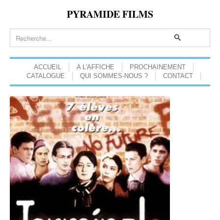
PYRAMIDE FILMS
ACCUEIL
A L'AFFICHE
PROCHAINEMENT
CATALOGUE
QUI SOMMES-NOUS ?
CONTACT