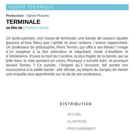
EQUIPE TECHNIQUE
Production
: Ognon Pictures
TERMINALE
un film de :
Francis Girod
Un lycée parisien, une classe de terminale, une bande de copains (quatre
garçons et trois filles) que l`amitié et, pour certains, l`amour rapprochent.
Un professeur de philosophie, Rémi Terrien, qui offre à ses élèves l`image
d`un marginal à la fois séducteur et méprisant, mixte d`érudition et
d`intolérance. Et puis la mort de Caroline, la plus fragile de la bande, qui se
jette dans le vide pendant un cours. Pourquoi s`est-elle tuée, et pourquoi
devant Terrien ? Ce suicide, l`énigme qu`il recouvre, fait perdre son
insouciance à la petite bande : elle décide, au mépris du danger, de mener
une enquête plus approfondie sur la vie de son professeur...
DISTRIBUTION
ACCUEIL
A L'AFFICHE
PROCHAINEMENT