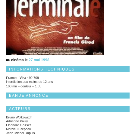
au cinéma le
27 mai 1998
INFORMATIONS TECHNIQUES
France -
Visa
: 92.709
interdiction aux moins de 12 ans
100 mn – couleur – 1.85
BANDE ANNONCE
ACTEURS
Bruno Wolkowitch
Adrienne Pauly
Eléonore Gosset
Mathieu Crepeau
Jean-Michel Dupuis