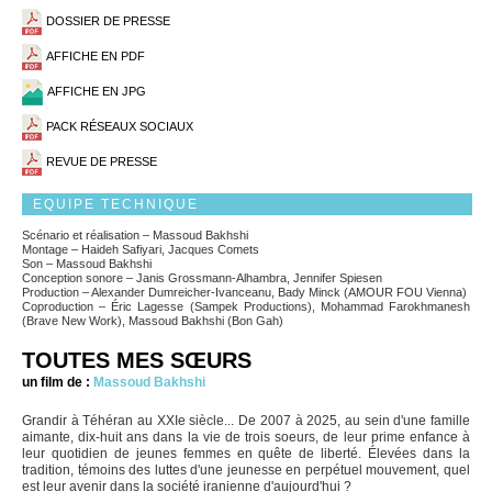
DOSSIER DE PRESSE
AFFICHE EN PDF
AFFICHE EN JPG
PACK RÉSEAUX SOCIAUX
REVUE DE PRESSE
EQUIPE TECHNIQUE
Scénario et réalisation – Massoud Bakhshi
Montage – Haideh Safiyari, Jacques Comets
Son – Massoud Bakhshi
Conception sonore – Janis Grossmann-Alhambra, Jennifer Spiesen
Production – Alexander Dumreicher-Ivanceanu, Bady Minck (AMOUR FOU Vienna)
Coproduction – Éric Lagesse (Sampek Productions), Mohammad Farokhmanesh
(Brave New Work), Massoud Bakhshi (Bon Gah)
TOUTES MES SŒURS
un film de :
Massoud Bakhshi
Grandir à Téhéran au XXIe siècle... De 2007 à 2025, au sein d'une famille
aimante, dix-huit ans dans la vie de trois soeurs, de leur prime enfance à
leur quotidien de jeunes femmes en quête de liberté. Élevées dans la
tradition, témoins des luttes d'une jeunesse en perpétuel mouvement, quel
est leur avenir dans la société iranienne d'aujourd'hui ?