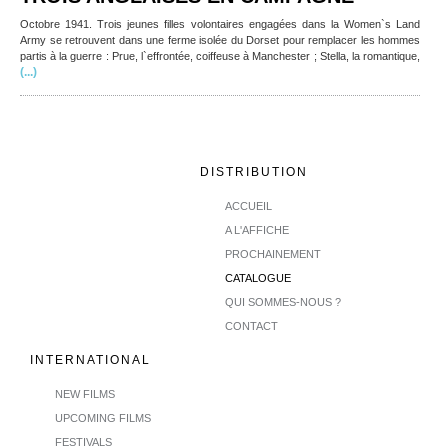
Octobre 1941. Trois jeunes filles volontaires engagées dans la Women`s Land
Army se retrouvent dans une ferme isolée du Dorset pour remplacer les hommes
partis à la guerre : Prue, l`effrontée, coiffeuse à Manchester ; Stella, la romantique,
(...)
DISTRIBUTION
ACCUEIL
A L'AFFICHE
PROCHAINEMENT
CATALOGUE
QUI SOMMES-NOUS ?
CONTACT
INTERNATIONAL
NEW FILMS
UPCOMING FILMS
FESTIVALS