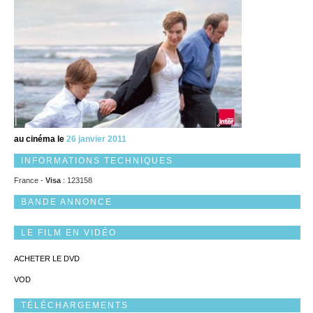
au cinéma le
26 janvier 2011
INFORMATIONS TECHNIQUES
France -
Visa
: 123158
BANDE ANNONCE
LE FILM EN VIDÉO
ACHETER LE DVD
VOD
TÉLÉCHARGEMENTS