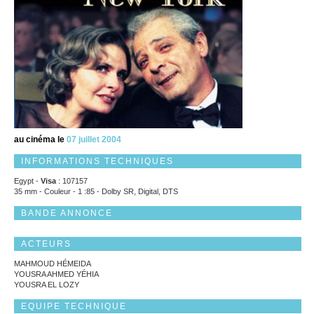
au cinéma le
07 juillet 2004
INFORMATIONS TECHNIQUES
Egypt -
Visa
: 107157
35 mm - Couleur - 1 :85 - Dolby SR, Digital, DTS
BANDE ANNONCE
ACTEURS
MAHMOUD HÉMEIDA
YOUSRA AHMED YÉHIA
YOUSRA EL LOZY
EQUIPE TECHNIQUE