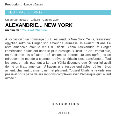
Production
: Humbert Balsan
FESTIVAL ET PRIX
Un certain Regard - Clôture - Cannes 2004
ALEXANDRIE... NEW YORK
un film de :
Youssef Chahine
A l’occasion d’un hommage qui lui est rendu à New York, Yéhia, réalisateur
égyptien, retrouve Ginger, son amour de jeunesse. Ils avaient 19 ans. Le
rêve américain était le virus du siècle. Yéhia l’alexandrin et Ginger
l’américaine étudiaient dans le plus prestigieux Institut d’Art Dramatique,
en Californie. Ils s’étaient juré un amour éternel. 40 ans après, ils se
retrouvent, le monde a changé, le rêve américain s’est transformé… Tout
les sépare mais pas tout à fait car Yéhia découvre que Ginger lui avait
donné un fils… américain. A travers une fresque endiablée, où les héros
aiment, chantent, dansent, rient et pleurent, Youssef Chahine revisite son
passé et nous parle de ses rapports complexes avec l’Amérique qu’il a tant
aimée."
DISTRIBUTION
ACCUEIL