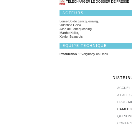
TÉLÉCHARGER LE DOSSIER DE PRESSE
ACTEURS
Louis-Do de Lencquesaing,
Valentina Cervi,
Alice de Lencquesaing,
Marthe Keller,
Xavier Beauvois
EQUIPE TECHNIQUE
Production
: Everybody on Deck
DISTRIB
ACCUEIL
A L'AFFI
PROCHA
CATALO
QUI SOM
CONTAC