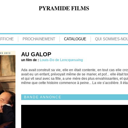
PYRAMIDE FILMS
AFFICHE
PROCHAINEMENT
CATALOGUE
QUI SOMMES-NOU
AU GALOP
un film de :
Louis-Do de Lencquesaing
Ada avait construit sa vie, elle en était contente, en tout cas elle cro
avait eu un enfant, prévoyait même de se marier, et pof... elle était t
et qui vit seul avec sa fille, a une mère des plus envahissantes, et 
même que cette histoire commence à peine... La vie s’accélère. Il éta
BANDE ANNONCE