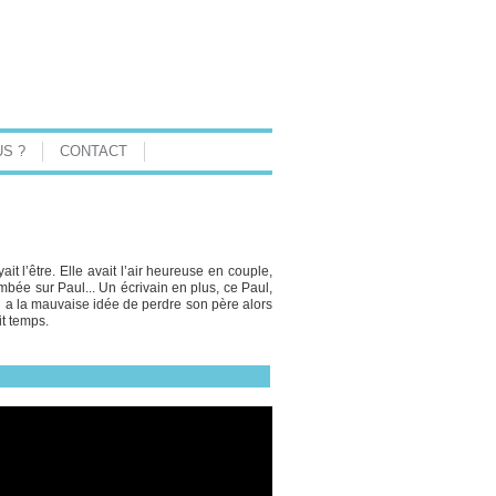
S ?
CONTACT
yait l’être. Elle avait l’air heureuse en couple,
ombée sur Paul... Un écrivain en plus, ce Paul,
qui a la mauvaise idée de perdre son père alors
it temps.