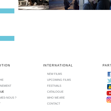
UTION
INTERNATIONAL
PAR
NEW FILMS
CHE
UPCOMING FILMS
INEMENT
FESTIVALS
GUE
CATALOGUE
MES-NOUS ?
WHO WE ARE
T
CONTACT