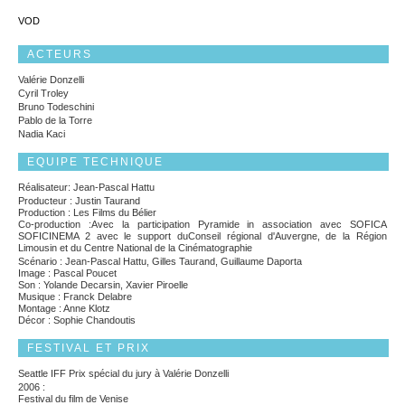
VOD
ACTEURS
Valérie Donzelli
Cyril Troley
Bruno Todeschini
Pablo de la Torre
Nadia Kaci
EQUIPE TECHNIQUE
Réalisateur: Jean-Pascal Hattu
Producteur : Justin Taurand
Production : Les Films du Bélier
Co-production :Avec la participation Pyramide in association avec SOFICA
SOFICINEMA 2 avec le support duConseil régional d'Auvergne, de la Région
Limousin et du Centre National de la Cinématographie
Scénario : Jean-Pascal Hattu, Gilles Taurand, Guillaume Daporta
Image : Pascal Poucet
Son : Yolande Decarsin, Xavier Piroelle
Musique : Franck Delabre
Montage : Anne Klotz
Décor : Sophie Chandoutis
FESTIVAL ET PRIX
Seattle IFF Prix spécial du jury à Valérie Donzelli
2006 :
Festival du film de Venise