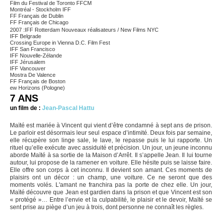
Film du Festival de Toronto FFCM
Montréal - Stockholm IFF
FF Français de Dublin
FF Français de Chicago
2007 :IFF Rotterdam Nouveaux réalisateurs / New Films NYC
IFF Belgrade
Crossing Europe in Vienna D.C. Film Fest
IFF San Francisco
IFF Nouvelle-Zélande
IFF Jérusalem
IFF Vancouver
Mostra De Valence
FF Français de Boston
ew Horizons (Pologne)
7 ANS
un film de :
Jean-Pascal Hattu
Maïté est mariée à Vincent qui vient d’être condamné à sept ans de prison.
Le parloir est désormais leur seul espace d’intimité. Deux fois par semaine,
elle récupère son linge sale, le lave, le repasse puis le lui rapporte. Un
rituel qu’elle exécute avec assiduité et précision. Un jour, un jeune inconnu
aborde Maïté à sa sortie de la Maison d’Arrêt. Il s’appelle Jean. Il lui tourne
autour, lui propose de la ramener en voiture. Elle hésite puis se laisse faire.
Elle offre son corps à cet inconnu. Il devient son amant. Ces moments de
plaisirs ont un décor : un champ, une voiture. Ce ne seront que des
moments volés. L'amant ne franchira pas la porte de chez elle. Un jour,
Maïté découvre que Jean est gardien dans la prison et que Vincent est son
« protégé »… Entre l’envie et la culpabilité, le plaisir et le devoir, Maïté se
sent prise au piège d’un jeu à trois, dont personne ne connaît les règles.