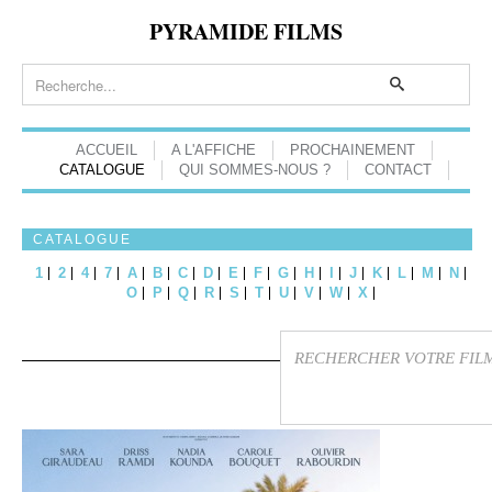
PYRAMIDE FILMS
ACCUEIL
A L'AFFICHE
PROCHAINEMENT
CATALOGUE
QUI SOMMES-NOUS ?
CONTACT
CATALOGUE
1
2
4
7
A
B
C
D
E
F
G
H
I
J
K
L
M
N
O
P
Q
R
S
T
U
V
W
X