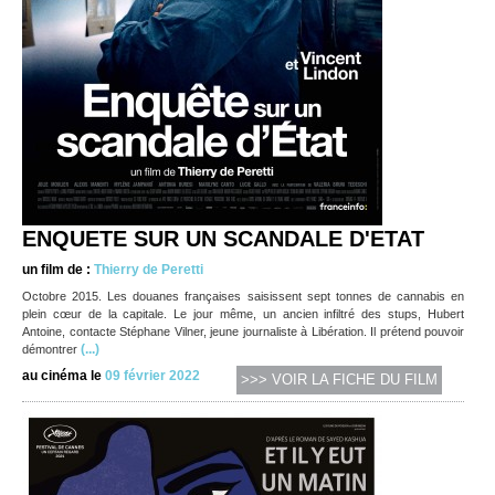
ENQUETE SUR UN SCANDALE D'ETAT
un film de :
Thierry de Peretti
Octobre 2015. Les douanes françaises saisissent sept tonnes de cannabis en
plein cœur de la capitale. Le jour même, un ancien infiltré des stups, Hubert
Antoine, contacte Stéphane Vilner, jeune journaliste à Libération. Il prétend pouvoir
(...)
démontrer
au cinéma le
09 février 2022
>>> VOIR LA FICHE DU FILM