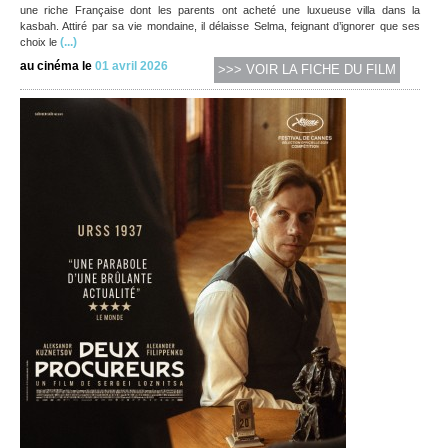
une riche Française dont les parents ont acheté une luxueuse villa dans la
kasbah. Attiré par sa vie mondaine, il délaisse Selma, feignant d’ignorer que ses
(...)
choix le
au cinéma le
01 avril 2026
>>> VOIR LA FICHE DU FILM