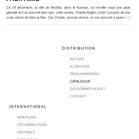
Ce 24 décembre, la ville de Wichita, dans le Kansas, se réveille sous une pluie
glaciale et il se pourrait bien que, cette année, Charlie Arglist (John Cusack) ait une
(...)
vraie raison de faire la fête. Car Charlie, avocat véreux, et son associé à peine
DISTRIBUTION
ACCUEIL
A L'AFFICHE
PROCHAINEMENT
CATALOGUE
QUI SOMMES-NOUS ?
CONTACT
INTERNATIONAL
NEW FILMS
UPCOMING FILMS
FESTIVALS