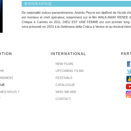
BIOGRAPHIE
De nationalité suisso-panamémenne, Andrés Peyrot est diplômé de l’école d’art 
est monteur et chef opérateur, notamment sur le film WALK AWAY RENEE de
Critique à Cannes en 2011. DIEU EST UNE FEMME est son premier long mé
sera présenté en 2023 à la Settimana della Critica à Venise et au festival inter
UTION
INTERNATIONAL
PAR
NEW FILMS
CHE
UPCOMING FILMS
INEMENT
FESTIVALS
GUE
CATALOGUE
MES-NOUS ?
WHO WE ARE
T
CONTACT