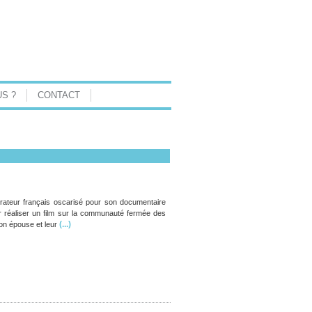
S ?
CONTACT
rateur français oscarisé pour son documentaire
 réaliser un film sur la communauté fermée des
(...)
on épouse et leur