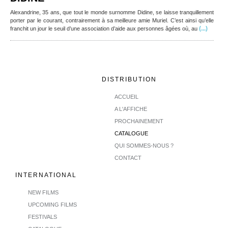
Alexandrine, 35 ans, que tout le monde surnomme Didine, se laisse tranquillement
porter par le courant, contrairement à sa meilleure amie Muriel. C’est ainsi qu’elle
(...)
franchit un jour le seuil d’une association d’aide aux personnes âgées où, au
DISTRIBUTION
ACCUEIL
A L'AFFICHE
PROCHAINEMENT
CATALOGUE
QUI SOMMES-NOUS ?
CONTACT
INTERNATIONAL
NEW FILMS
UPCOMING FILMS
FESTIVALS