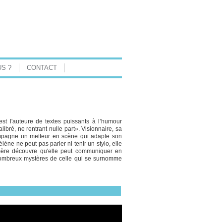
S ?
CONTACT
est l'auteure de textes puissants à l’humour
alibré, ne rentrant nulle part». Visionnaire, sa
ompagne un metteur en scène qui adapte son
ène ne peut pas parler ni tenir un stylo, elle
 mère découvre qu'elle peut communiquer en
s nombreux mystères de celle qui se surnomme