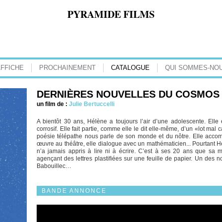
PYRAMIDE FILMS
AFFICHE
PROCHAINEMENT
CATALOGUE
QUI SOMMES-NOU
DERNIÈRES NOUVELLES DU COSMOS
un film de :
Julie Bertuccelli
A bientôt 30 ans, Hélène a toujours l’air d’une adolescente. Elle 
corrosif. Elle fait partie, comme elle le dit elle-même, d’un «lot mal c
poésie télépathe nous parle de son monde et du nôtre. Elle acc
œuvre au théâtre, elle dialogue avec un mathématicien... Pourtant Hél
n’a jamais appris à lire ni à écrire. C’est à ses 20 ans que sa
agençant des lettres plastifiées sur une feuille de papier. Un de
Babouillec…
BANDE ANNONCE