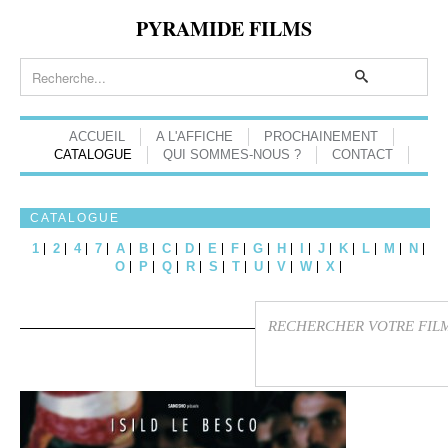
PYRAMIDE FILMS
ACCUEIL
A L'AFFICHE
PROCHAINEMENT
CATALOGUE
QUI SOMMES-NOUS ?
CONTACT
CATALOGUE
1
2
4
7
A
B
C
D
E
F
G
H
I
J
K
L
M
N
O
P
Q
R
S
T
U
V
W
X