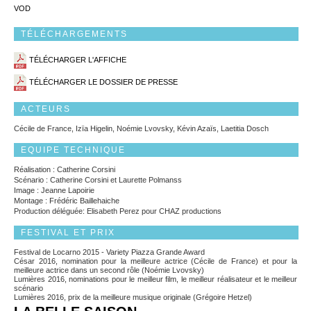
VOD
TÉLÉCHARGEMENTS
TÉLÉCHARGER L'AFFICHE
TÉLÉCHARGER LE DOSSIER DE PRESSE
ACTEURS
Cécile de France, Izïa Higelin, Noémie Lvovsky, Kévin Azaïs, Laetitia Dosch
EQUIPE TECHNIQUE
Réalisation : Catherine Corsini
Scénario : Catherine Corsini et Laurette Polmanss
Image : Jeanne Lapoirie
Montage : Frédéric Baillehaiche
Production déléguée: Elisabeth Perez pour CHAZ productions
FESTIVAL ET PRIX
Festival de Locarno 2015 - Variety Piazza Grande Award
César 2016, nomination pour la meilleure actrice (Cécile de France) et pour la
meilleure actrice dans un second rôle (Noémie Lvovsky)
Lumières 2016, nominations pour le meilleur film, le meilleur réalisateur et le meilleur
scénario
Lumières 2016, prix de la meilleure musique originale (Grégoire Hetzel)