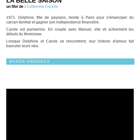
LA BELLE SAISON
un film de :
Catherine Corsini
1971. Delphine, fille de paysans, monte à Paris pour s’émanciper du
carcan familial et gagner son indépendance financière.
Carole est parisienne. En couple avec Manuel, elle vit activement les
débuts du féminisme.
Lorsque Delphine et Carole se rencontrent, leur histoire d'amour fait
basculer leurs vies.
BANDE ANNONCE