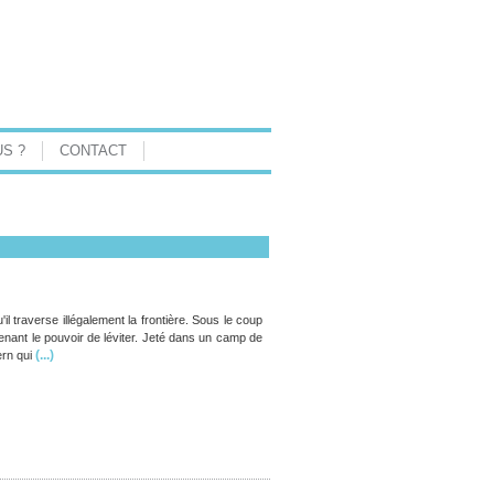
S ?
CONTACT
'il traverse illégalement la frontière. Sous le coup
enant le pouvoir de léviter. Jeté dans un camp de
(...)
ern qui