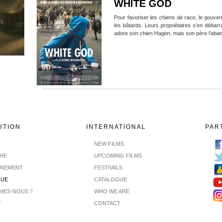
WHITE GOD
Pour favoriser les chiens de race, le gouver
les bâtards. Leurs propriétaires s’en débarr
adore son chien Hagen, mais son père l’aba
UTION
INTERNATIONAL
PAR
NEW FILMS
CHE
UPCOMING FILMS
INEMENT
FESTIVALS
GUE
CATALOGUE
MES-NOUS ?
WHO WE ARE
T
CONTACT