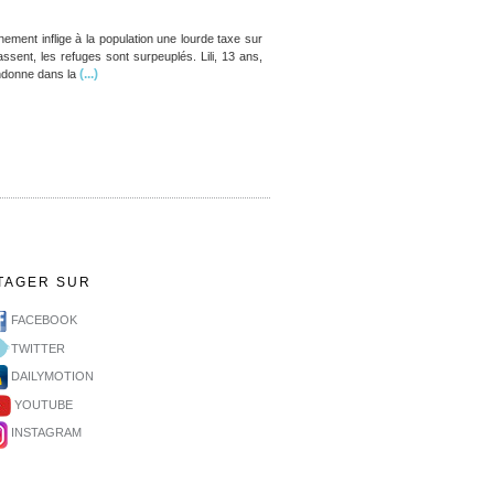
nement inflige à la population une lourde taxe sur
assent, les refuges sont surpeuplés. Lili, 13 ans,
(...)
ndonne dans la
TAGER SUR
FACEBOOK
TWITTER
DAILYMOTION
YOUTUBE
INSTAGRAM